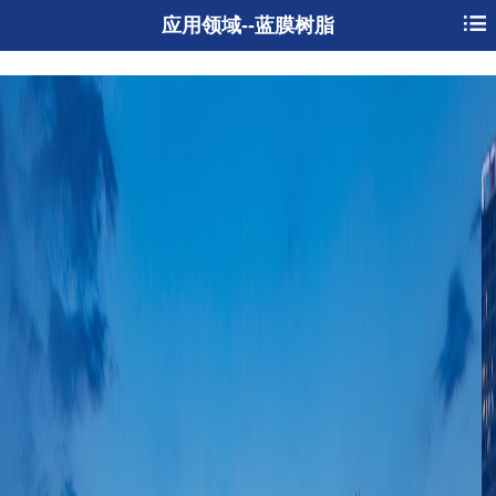
?
应用领域--蓝膜树脂