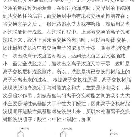
为始漏点(亦称泄漏点或 突破点)，此时交换柱上被交换离子的
物质的量数称为始漏量，在到达始漏点时，交界层的下端刚
到达交换柱的底部，而交换层中尚有未被交换的树脂存在；
当交换完毕之后，一般用蒸馏水洗去残存溶液，然后用适当
的洗脱液进行洗脱。在洗脱过程中、上层被交换的离子先被
洗脱下来，经过下层未被交换的树脂时，可以再度被 交换。
因此最初洗脱液中被交换离子的浓度等于零，随着洗脱的进
行，洗出液离子浓度逐渐增大，达到最大值之后又逐渐减
小，至完全洗脱之后，被洗出之离子浓度又等于零，这即是
离子交换层析洗脱顺序。所以，洗脱是将已交换到树脂上的
离子分离出来的过程。 根据离子交换柱原理，离子交换树脂
洗脱洗脱顺序决定于与树脂的亲和力，主要是静电吸引，其
次是疏水作用，如氨基酸与阳离子交换树脂之间的吸引力大
小主要是碱性氨基酸大于中性大于酸性，因此离子交换树脂
洗脱顺序是酸性氨基酸最先洗脱出来，所以水处理离子交换
树脂洗脱顺序：酸性 < 中性 < 碱性，如图