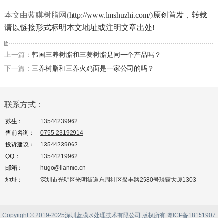
本文由蓝膜树脂网
(
http://www.lmshuzhi.com/)原创首发，转载
请以链接形式标明本文地址或注明文章出处!
上一篇：
韩国三养树脂和三菱树脂是同一个产品吗？
下一篇：
三养树脂和三养火鸡面是一家公司的吗？
联系方式：
苏生：
13544239962
售前咨询：
0755-23192914
投诉建议：
13544239962
QQ：
13544219962
邮箱：
hugo@ilanmo.cn
地址：
深圳市光明区光明街道东周社区聚丰路2580号璟霆大厦1303
Copyright © 2019-2025深圳蓝膜水处理技术有限公司 版权所有
粤ICP备18151907