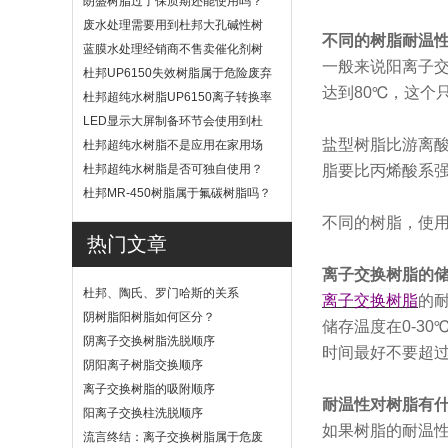
朗盛树脂过了保质期还能使用吗？
废水处理需要用到杜邦大孔碱性树
不同的树脂耐温
脂？
蓝膜水处理经销商不售卖催化剂树
一般来说阳离子交
脂
杜邦UP6150失效树脂属于危险废弃
达到80℃，这个
物吗？
杜邦超纯水树脂UP6150离子转换率
高吗？
LED显示大屏制备环节会使用到杜
邦UP6040树脂吗？
盐型树脂比游离酸
杜邦超纯水树脂不是应用在家用场
景
杜邦超纯水树脂是否可独自使用？
脂要比丙烯酸系
杜邦MR-450树脂属于氟碳树脂吗？
不同的树脂，使
热门文章
离子交换树脂的
杜邦、陶氏、罗门哈斯的关系
离子交换树脂
的
阴树脂阳树脂如何区分？
储存温度在0-3
阴离子交换树脂洗脱顺序
时间最好不要超过
阴阳离子树脂交换顺序
离子交换树脂的吸附顺序
耐温性对树脂有
阳离子交换柱洗脱顺序
如果树脂的耐温
流言终结：离子交换树脂属于危废