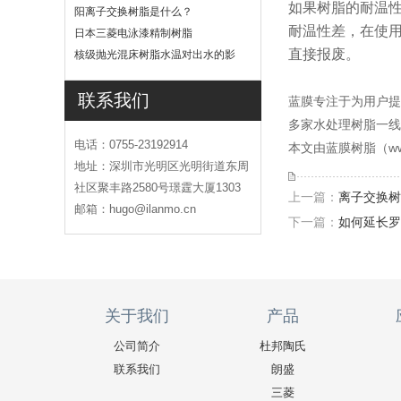
如果树脂的耐温
吗
阳离子交换树脂是什么？
耐温性差，在使
日本三菱电泳漆精制树脂
直接报废。
核级抛光混床树脂水温对出水的影
响
联系我们
蓝膜专注于为用户提
多家水处理树脂一线
电话：0755-23192914
本文由蓝膜树脂（ww
地址：深圳市光明区光明街道东周
社区聚丰路2580号璟霆大厦1303
上一篇：
离子交换树
邮箱：hugo@ilanmo.cn
下一篇：
如何延长罗
关于我们
产品
公司简介
杜邦陶氏
联系我们
朗盛
三菱