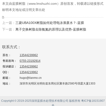
本文由蓝膜树脂（www.lmshuzhi.com）原创首发，转载请以链接形式
标明本文地址或注明文章出处
上一篇：
三菱UBA100X树脂如何处理电泳漆废水？-蓝膜
下一篇：
离子交换树脂去除氨氮的原理以及优势-蓝膜树脂
联系方式：
苏生：
13544239962
售前咨询：
0755-23192914
投诉建议：
13544239962
QQ：
13544219962
邮箱：
hugo@ilanmo.cn
地址：
深圳市光明区光明街道东周社区聚丰路2580号璟霆大厦1303
Copyright © 2019-2025深圳蓝膜水处理技术有限公司 版权所有
粤ICP备18151907
号