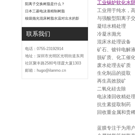
工业锅炉软化水
吗
阳离子交换树脂是什么？
工业用于纯水，
日本三菱电泳漆精制树脂
与强酸型阳离子
核级抛光混床树脂水温对出水的影
响
凝结水精处理
联系我们
冷凝水抛光
混床水处理设备
电话：0755-23192914
矿石、镀锌电解
地址：深圳市光明区光明街道东周
脱矿质、化工催
社区聚丰路2580号璟霆大厦1303
废水处理去矿质
邮箱：hugo@ilanmo.cn
生化制品的提取
再生高效脱矿
二氧化硅去除
电泳漆回收精处
抗生素提取制药
回收重金属和贵
蓝膜专注于为用