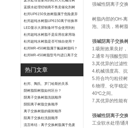
废水处理需要用到杜邦大孔碱性树
强碱性阴离子交
脂？
蓝膜水处理经销商不售卖催化剂树
脂
杜邦UP6150失效树脂属于危险废弃
树脂内部的OH-
物吗？
杜邦超纯水树脂UP6150离子转换率
泡、清洗，将树脂
高吗？
LED显示大屏制备环节会使用到杜
邦UP6040树脂吗？
杜邦超纯水树脂不是应用在家用场
景
强碱阴离子交换
杜邦超纯水树脂是否可独自使用？
杜邦MR-450树脂属于氟碳树脂吗？
1.吸附效果良好
杜邦MR-450树脂型号均进口离子交
2.通常与强酸型
换树脂
3.其优异的过滤
热门文章
4.机械强度高、
5.符合均匀粒径
杜邦、陶氏、罗门哈斯的关系
6.物理、化学稳
阴树脂阳树脂如何区分？
40℃之间。
阴离子交换树脂洗脱顺序
7.其优异的性能
阴阳离子树脂交换顺序
离子交换树脂的吸附顺序
强碱性阴离子交
阳离子交换柱洗脱顺序
工业软水处理/通
流言终结：离子交换树脂属于危废