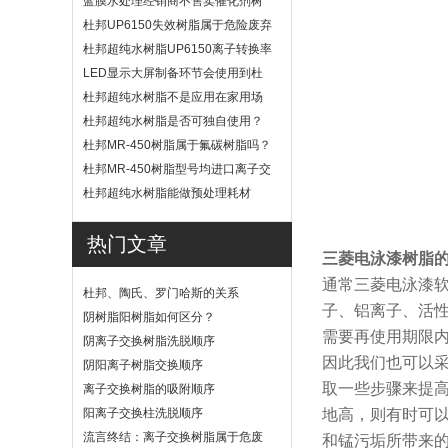
蓝膜水处理经销商不售卖催化剂树
脂
杜邦UP6150失效树脂属于危险废弃
物吗？
杜邦超纯水树脂UP6150离子转换率
高吗？
LED显示大屏制备环节会使用到杜
邦UP6040树脂吗？
杜邦超纯水树脂不是应用在家用场
景
杜邦超纯水树脂是否可独自使用？
杜邦MR-450树脂属于氟碳树脂吗？
杜邦MR-450树脂型号均进口离子交
换树脂
杜邦超纯水树脂能做预处理耗材
吗？
热门文章
三菱电泳漆树脂
通常三菱电泳漆软
杜邦、陶氏、罗门哈斯的关系
子、铝离子、活
阴树脂阳树脂如何区分？
需要再使用期限
阴离子交换树脂洗脱顺序
因此我们也可以
阴阳离子树脂交换顺序
取一些步骤来提
离子交换树脂的吸附顺序
阳离子交换柱洗脱顺序
地高，则有时可
流言终结：离子交换树脂属于危废
和锰污垢所带来