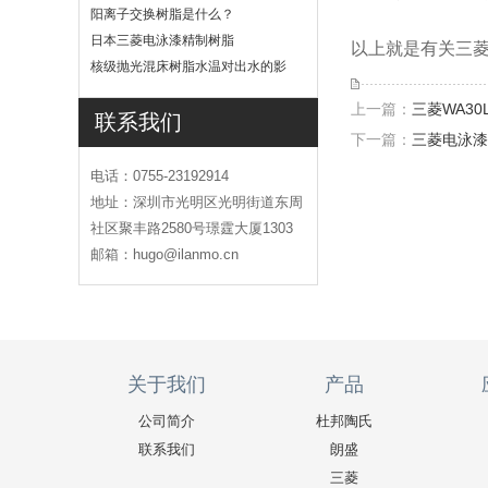
吗
阳离子交换树脂是什么？
日本三菱电泳漆精制树脂
以上就是有关三
核级抛光混床树脂水温对出水的影
响
上一篇：
三菱WA3
联系我们
下一篇：
三菱电泳漆
电话：0755-23192914
地址：深圳市光明区光明街道东周
社区聚丰路2580号璟霆大厦1303
邮箱：hugo@ilanmo.cn
关于我们
产品
公司简介
杜邦陶氏
联系我们
朗盛
三菱