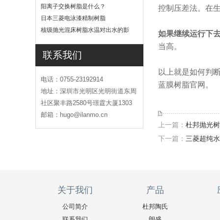
吗
阳离子交换树脂是什么？
控制压差法。在生
日本三菱电泳漆精制树脂
核级抛光混床树脂水温对出水的影
如果继续运行下去
响
当高。
联系我们
以上就是如何判
电话：0755-23192914
蓝膜树脂官网。
地址：深圳市光明区光明街道东周
社区聚丰路2580号璟霆大厦1303
邮箱：hugo@ilanmo.cn
上一篇：
杜邦抛光树
下一篇：
三菱超纯水
关于我们
产品
公司简介
杜邦陶氏
联系我们
朗盛