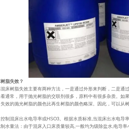
床树脂失效？
邦混床树脂失效主要有两种方法，一是通过外形来判断，二是通
来看通常，用于抛光树脂的交联剂很多，原料中有很多杂质。如
失效的抛光树脂的颜色比再生树脂的颜色略深。因此，可以从树
制混床出水电导率或HSO3。根据水质标准,当混床出水电导率大于0.2
水量法：由于混床入口床质量较高,一般均为级除盐水,电导率小于5μS