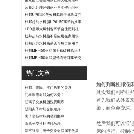
废水处理需要用到杜邦大孔碱性树
脂？
蓝膜水处理经销商不售卖催化剂树
脂
杜邦UP6150失效树脂属于危险废弃
物吗？
杜邦超纯水树脂UP6150离子转换率
高吗？
LED显示大屏制备环节会使用到杜
邦UP6040树脂吗？
杜邦超纯水树脂不是应用在家用场
景
杜邦超纯水树脂是否可独自使用？
杜邦MR-450树脂属于氟碳树脂吗？
杜邦MR-450树脂型号均进口离子交
换树脂
热门文章
如何判断杜邦混
杜邦、陶氏、罗门哈斯的关系
其实我们判断杜
阴树脂阳树脂如何区分？
首先我们从外表
阴离子交换树脂洗脱顺序
染，颜色会变深。
阴阳离子树脂交换顺序
离子交换树脂的吸附顺序
然后我们可以通过控
阳离子交换柱洗脱顺序
流言终结：离子交换树脂属于危废
床的运行。控制批制