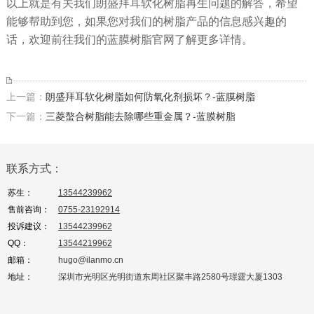
以上就是有关我们朗盛拜耳软化树脂再生问题的解答，希望
能够帮助到您，如果您对我们的树脂产品的信息感兴趣的
话，欢迎前往我们的蓝膜树脂官网了解更多详情。
上一篇：
朗盛拜耳软化树脂如何防氧化剂损坏？-蓝膜树脂
下一篇：
三菱螯合树脂能去除哪些重金属？-蓝膜树脂
联系方式：
苏生：
13544239962
售前咨询：
0755-23192914
投诉建议：
13544239962
QQ：
13544219962
邮箱：
hugo@ilanmo.cn
地址：
深圳市光明区光明街道东周社区聚丰路2580号璟霆大厦1303