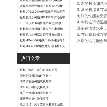
废水处理需要用到杜邦大孔碱性树
2. 新的树脂如
脂？
蓝膜水处理经销商不售卖催化剂树
3. 离子树脂要
脂
杜邦UP6150失效树脂属于危险废弃
树脂的性能会受
物吗？
杜邦超纯水树脂UP6150离子转换率
4. 树脂在环境
高吗？
LED显示大屏制备环节会使用到杜
浸泡在浓盐水中
邦UP6040树脂吗？
杜邦超纯水树脂不是应用在家用场
景
5. 在运输和储
杜邦超纯水树脂是否可独自使用？
杜邦MR-450树脂属于氟碳树脂吗？
不然的话可能会
杜邦MR-450树脂型号均进口离子交
换树脂
热门文章
杜邦、陶氏、罗门哈斯的关系
阴树脂阳树脂如何区分？
阴离子交换树脂洗脱顺序
阴阳离子树脂交换顺序
离子交换树脂的吸附顺序
阳离子交换柱洗脱顺序
流言终结：离子交换树脂属于危废