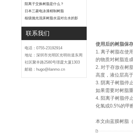
吗
阳离子交换树脂是什么？
日本三菱电泳漆精制树脂
核级抛光混床树脂水温对出水的影
响
联系我们
使用后的树脂保
电话：0755-23192914
1. 离子树脂在
地址：深圳市光明区光明街道东周
的物质对树脂造
社区聚丰路2580号璟霆大厦1303
2. 对于存放在
邮箱：hugo@ilanmo.cn
高度，液位层高于
3. 阴离子树脂
如果需要对树脂重
4. 阳离子树脂
化氢或0.5%的
本文由蓝膜树脂（ht