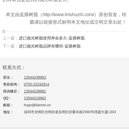
本文由蓝膜树脂（http://www.lmshuzhi.com/）原创首发，转
载请以链接形式标明本文地址或注明文章出处！
上一篇：
进口抛光树脂使用寿命多久-蓝膜树脂
下一篇：
进口抛光树脂品牌有哪些-蓝膜树脂
联系方式：
苏生：
13544239962
售前咨询：
0755-23192914
投诉建议：
13544239962
QQ：
13544219962
邮箱：
hugo@ilanmo.cn
地址：
深圳市光明区光明街道东周社区聚丰路2580号璟霆大厦1303