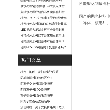
朗盛树脂过了保质期还能使用吗？
所能够达到最高
废水处理需要用到杜邦大孔碱性树
脂？
蓝膜水处理经销商不售卖催化剂树
国产的抛光树脂电
脂
杜邦UP6150失效树脂属于危险废弃
半导体、核电厂
物吗？
杜邦超纯水树脂UP6150离子转换率
高吗？
LED显示大屏制备环节会使用到杜
邦UP6040树脂吗？
杜邦超纯水树脂不是应用在家用场
景
杜邦超纯水树脂是否可独自使用？
杜邦MR-450树脂属于氟碳树脂吗？
热门文章
杜邦、陶氏、罗门哈斯的关系
阴树脂阳树脂如何区分？
阴离子交换树脂洗脱顺序
阴阳离子树脂交换顺序
离子交换树脂的吸附顺序
阳离子交换柱洗脱顺序
流言终结：离子交换树脂属于危废