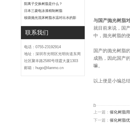
吗
阳离子交换树脂是什么？
日本三菱电泳漆精制树脂
核级抛光混床树脂水温对出水的影
与国产抛光树脂
响
就目前来说，国
联系我们
中，抛光树脂的
电话：0755-23192914
国产的抛光树脂
地址：深圳市光明区光明街道东周
成熟，因此国产
社区聚丰路2580号璟霆大厦1303
嘛。
邮箱：hugo@ilanmo.cn
以上便是小编总
上一篇：
催化树脂用
下一篇：
催化树脂优