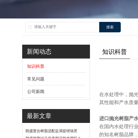
搜索
新闻动态
知识科普
知识科普
常见问题
公司新闻
在水处理中，抛
其性能和产水质
最新文章
进口抛光树脂产
在国内水处理行
朗盛螯合树脂适配盐湖提锂场景
的知名树脂品牌
吗？