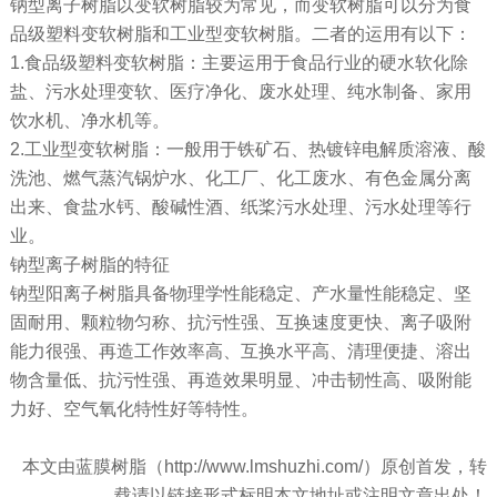
钠型离子树脂以变软树脂较为常见，而变软树脂可以分为食
品级塑料变软树脂和工业型变软树脂。二者的运用有以下：
1.食品级塑料变软树脂：主要运用于食品行业的硬水软化除
盐、污水处理变软、医疗净化、废水处理、纯水制备、家用
饮水机、净水机等。
2.工业型变软树脂：一般用于铁矿石、热镀锌电解质溶液、酸
洗池、燃气蒸汽锅炉水、化工厂、化工废水、有色金属分离
出来、食盐水钙、酸碱性酒、纸桨污水处理、污水处理等行
业。
钠型离子树脂的特征
钠型阳离子树脂具备物理学性能稳定、产水量性能稳定、坚
固耐用、颗粒物匀称、抗污性强、互换速度更快、离子吸附
能力很强、再造工作效率高、互换水平高、清理便捷、溶出
物含量低、抗污性强、再造效果明显、冲击韧性高、吸附能
力好、空气氧化特性好等特性。
本文由蓝膜树脂（http://www.lmshuzhi.com/）原创首发，转
载请以链接形式标明本文地址或注明文章出处！