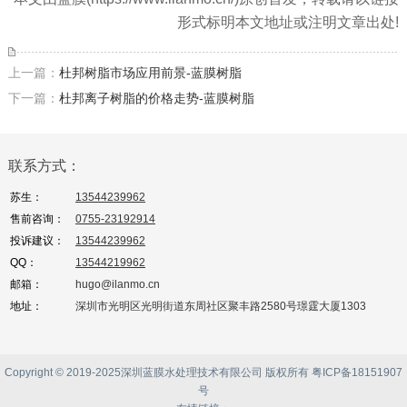
形式标明本文地址或注明文章出处!
上一篇：
杜邦树脂市场应用前景-蓝膜树脂
下一篇：
杜邦离子树脂的价格走势-蓝膜树脂
联系方式：
苏生：
13544239962
售前咨询：
0755-23192914
投诉建议：
13544239962
QQ：
13544219962
邮箱：
hugo@ilanmo.cn
地址：
深圳市光明区光明街道东周社区聚丰路2580号璟霆大厦1303
Copyright © 2019-2025深圳蓝膜水处理技术有限公司 版权所有
粤ICP备18151907
号