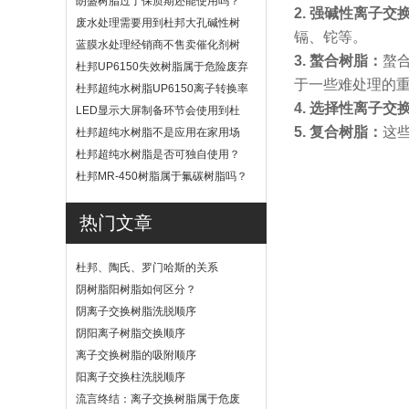
朗盛树脂过了保质期还能使用吗？
2. 强碱性离子交
废水处理需要用到杜邦大孔碱性树
镉、铊等。
脂？
蓝膜水处理经销商不售卖催化剂树
3. 螯合树脂：
螯
脂
杜邦UP6150失效树脂属于危险废弃
于一些难处理的
物吗？
杜邦超纯水树脂UP6150离子转换率
4. 选择性离子交
高吗？
LED显示大屏制备环节会使用到杜
邦UP6040树脂吗？
5. 复合树脂：
这
杜邦超纯水树脂不是应用在家用场
景
杜邦超纯水树脂是否可独自使用？
杜邦MR-450树脂属于氟碳树脂吗？
热门文章
杜邦、陶氏、罗门哈斯的关系
阴树脂阳树脂如何区分？
阴离子交换树脂洗脱顺序
阴阳离子树脂交换顺序
离子交换树脂的吸附顺序
阳离子交换柱洗脱顺序
流言终结：离子交换树脂属于危废