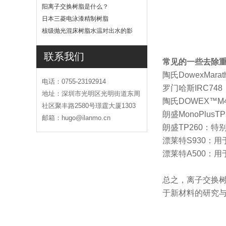
吗
阳离子交换树脂是什么？
日本三菱电泳漆精制树脂
核级抛光混床树脂水温对出水的影
响
联系我们
常见的一些去除
陶氏DowexMa
电话：0755-23192914
罗门哈斯IRC7
地址：深圳市光明区光明街道东周
陶氏DOWEX™M
社区聚丰路2580号璟霆大厦1303
朗盛MonoPlu
邮箱：hugo@ilanmo.cn
朗盛TP260：
漂莱特S930：用
漂莱特A500：
总之，离子交换
于新材料的研究