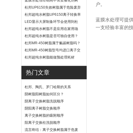
蓝膜水处理经销商不售卖催化剂树
户。
脂
杜邦UP6150失效树脂属于危险废弃
物吗？
杜邦超纯水树脂UP6150离子转换率
蓝膜水处理可提
高吗？
LED显示大屏制备环节会使用到杜
一支经验丰富的
邦UP6040树脂吗？
杜邦超纯水树脂不是应用在家用场
景
杜邦超纯水树脂是否可独自使用？
杜邦MR-450树脂属于氟碳树脂吗？
杜邦MR-450树脂型号均进口离子交
换树脂
杜邦超纯水树脂能做预处理耗材
吗？
热门文章
杜邦、陶氏、罗门哈斯的关系
阴树脂阳树脂如何区分？
阴离子交换树脂洗脱顺序
阴阳离子树脂交换顺序
离子交换树脂的吸附顺序
阳离子交换柱洗脱顺序
流言终结：离子交换树脂属于危废