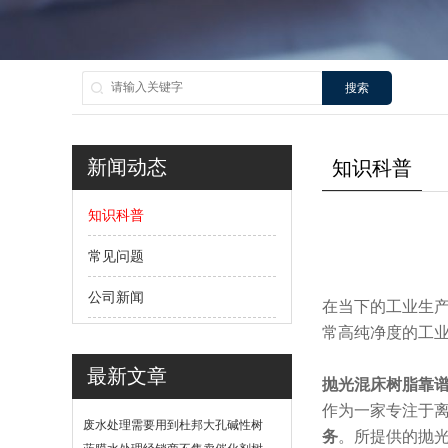
搜索
新闻动态
知识科普
知识科普
常见问题
公司新闻
在当下的工业生
常高纯净度的工
最新文章
抛光混床树脂
靠
作为一家专注于
废水处理需要用到杜邦大孔碱性树
务
。所提供的抛
脂？