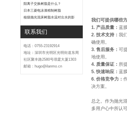
吗
阳离子交换树脂是什么？
日本三菱电泳漆精制树脂
核级抛光混床树脂水温对出水的影
我们可提供哪些
响
1. 产品质量：
蓝
联系我们
2. 技术支持：
我
确使用。
电话：0755-23192914
3. 售后服务：
可
地址：深圳市光明区光明街道东周
地使用。
社区聚丰路2580号璟霆大厦1303
4. 质量保证：
所
邮箱：hugo@ilanmo.cn
5. 快速响应：
蓝
6. 价格竞争力：
决方案。
总之。作为抛光
多用户心中所认