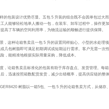
这样的包装设计优势尽显。五包 5 升装的组合既不会因单包过
运工人能够轻松地单人搬动一包，在装车、卸车过程中，操作更
时提高了车辆的空间利用率，为物流运输的顺畅进行提供保障。
场景，这种论箱售卖且一包 5 升的设置同样贴心。小型的水处
包或几包树脂即可满足初期调试或短期运行需求。客户无需一次
风险，能精准地根据实际用量采购，降低成本。
角度，论箱售卖且标准化的包装有助于库存盘点、发货管理。每
单后，迅速按照箱数配货发货，减少出错概率，提高供应链的整
ZGER8420 树脂以一箱5包、一包 5 升的论箱售卖方式，从