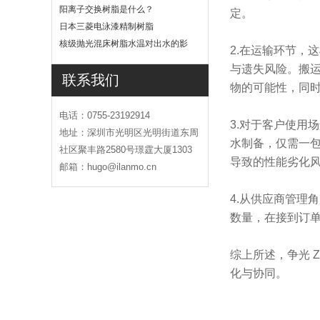
吗
阳离子交换树脂是什么？
定。
日本三菱电泳漆精制树脂
核级抛光混床树脂水温对出水的影
2.在运输环节，
响
与遗失风险。搬
联系我们
物的可能性，同
电话：0755-23192914
3.对于客户使用
地址：深圳市光明区光明街道东周
水制备，仅需一
社区聚丰路2580号璟霆大厦1303
导致的性能劣化
邮箱：hugo@ilanmo.cn
4.从供应商管理
数量，在接到订
综上所述，争光 
化与协同。