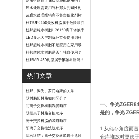
朗盛树脂过了保质期还能使用吗？
废水处理需要用到杜邦大孔碱性树
脂？
蓝膜水处理经销商不售卖催化剂树
脂
杜邦UP6150失效树脂属于危险废弃
物吗？
杜邦超纯水树脂UP6150离子转换率
高吗？
LED显示大屏制备环节会使用到杜
邦UP6040树脂吗？
杜邦超纯水树脂不是应用在家用场
景
杜邦超纯水树脂是否可独自使用？
杜邦MR-450树脂属于氟碳树脂吗？
热门文章
杜邦、陶氏、罗门哈斯的关系
阴树脂阳树脂如何区分？
一、争光ZGER8
阴离子交换树脂洗脱顺序
是的，争光 ZGE
阴阳离子树脂交换顺序
离子交换树脂的吸附顺序
阳离子交换柱洗脱顺序
1.从储存角度而
流言终结：离子交换树脂属于危废
仓库堆放时更便