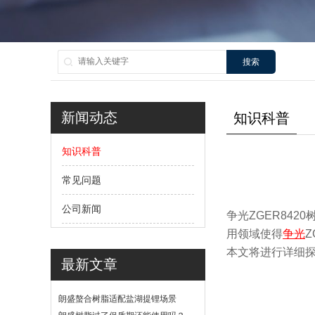
搜索
新闻动态
知识科普
知识科普
常见问题
公司新闻
争光ZGER84
用领域使得
争光
本文将进行详细
最新文章
朗盛螯合树脂适配盐湖提锂场景
吗？