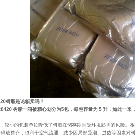
420树脂是论箱卖吗？
R8420 树脂一箱被精心划分为5包，每包容量为 5 升，如此一来
言，较小的包装单位降低了树脂在储存期间受环境影响的风险。相较于
于码放整齐，也利于空气流通，减少因局部受潮、过热等因素对