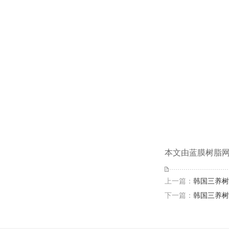
本文由蓝膜树脂网(h
上一篇：
韩国三养树
下一篇：
韩国三养树