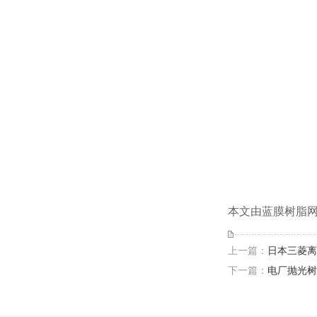
本文由蓝膜树脂网(h
上一篇：
日本三菱离
下一篇：
电厂抛光树