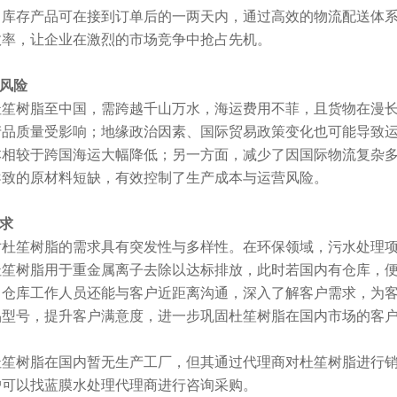
，库存产品可在接到订单后的一两天内，通过高效的物流配送体
效率，让企业在激烈的市场竞争中抢占先机。
与风险
杜笙树脂至中国，需跨越千山万水，海运费用不菲，且货物在漫
产品质量受影响；地缘政治因素、国际贸易政策变化也可能导致
本相较于跨国海运大幅降低；另一方面，减少了因国际物流复杂
导致的原材料短缺，有效控制了生产成本与运营风险。
需求
对杜笙树脂的需求具有突发性与多样性。在环保领域，污水处理
杜笙树脂用于重金属离子去除以达标排放，此时若国内有仓库，
，仓库工作人员还能与客户近距离沟通，深入了解客户需求，为
品型号，提升客户满意度，进一步巩固杜笙树脂在国内市场的客
杜笙树脂在国内暂无生产工厂，但其通过代理商对杜笙树脂进行
户可以找蓝膜水处理代理商进行咨询采购。