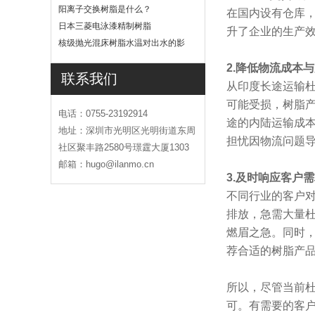
吗
阳离子交换树脂是什么？
在国内设有仓库
日本三菱电泳漆精制树脂
升了企业的生产
核级抛光混床树脂水温对出水的影
响
2.降低物流成本
联系我们
从印度长途运输
可能受损，树脂
电话：0755-23192914
途的内陆运输成
地址：深圳市光明区光明街道东周
担忧因物流问题
社区聚丰路2580号璟霆大厦1303
邮箱：hugo@ilanmo.cn
3.及时响应客户
不同行业的客户
排放，急需大量
燃眉之急。同时
荐合适的树脂产
所以，尽管当前
可。有需要的客