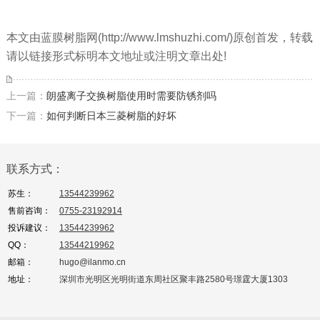
本文由蓝膜树脂网(http://www.lmshuzhi.com/)原创首发，转载
请以链接形式标明本文地址或注明文章出处!
上一篇：
朗盛离子交换树脂使用时需要防锈剂吗
下一篇：
如何判断日本三菱树脂的好坏
联系方式：
苏生：
13544239962
售前咨询：
0755-23192914
投诉建议：
13544239962
QQ：
13544219962
邮箱：
hugo@ilanmo.cn
地址：
深圳市光明区光明街道东周社区聚丰路2580号璟霆大厦1303