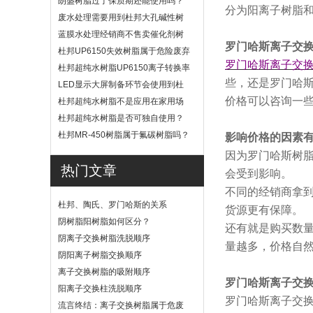
朗盛树脂过了保质期还能使用吗？
分为阳离子树脂
废水处理需要用到杜邦大孔碱性树
脂？
蓝膜水处理经销商不售卖催化剂树
罗门哈斯离子交
脂
杜邦UP6150失效树脂属于危险废弃
罗门哈斯离子交
物吗？
杜邦超纯水树脂UP6150离子转换率
些，还是罗门哈斯
高吗？
LED显示大屏制备环节会使用到杜
邦UP6040树脂吗？
价格可以咨询一
杜邦超纯水树脂不是应用在家用场
景
杜邦超纯水树脂是否可独自使用？
杜邦MR-450树脂属于氟碳树脂吗？
影响价格的因素
因为罗门哈斯树
热门文章
会受到影响。
不同的经销商拿
杜邦、陶氏、罗门哈斯的关系
货源更有保障。
阴树脂阳树脂如何区分？
还有就是购买数
阴离子交换树脂洗脱顺序
量越多，价格自
阴阳离子树脂交换顺序
离子交换树脂的吸附顺序
罗门哈斯离子交
阳离子交换柱洗脱顺序
罗门哈斯离子交
流言终结：离子交换树脂属于危废