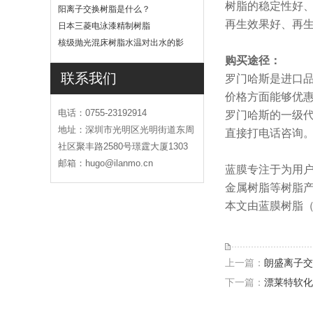
树脂的稳定性好
吗
阳离子交换树脂是什么？
再生效果好、再
日本三菱电泳漆精制树脂
核级抛光混床树脂水温对出水的影
响
购买途径：
联系我们
罗门哈斯是进口
价格方面能够优
电话：0755-23192914
罗门哈斯的一级代
地址：深圳市光明区光明街道东周
直接打电话咨询
社区聚丰路2580号璟霆大厦1303
邮箱：hugo@ilanmo.cn
蓝膜专注于为用
金属树脂等树脂
本文由蓝膜树脂（w
上一篇：
朗盛离子交
下一篇：
漂莱特软化