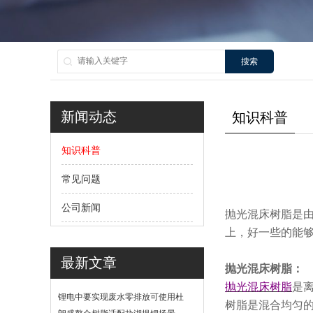
搜索
新闻动态
知识科普
知识科普
常见问题
公司新闻
抛光混床树脂是
上，好一些的能够
最新文章
抛光混床树脂：
抛光混床树脂
是
锂电中要实现废水零排放可使用杜
树脂是混合均匀
邦软化树脂吗？