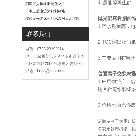
都是能够再生的
吗
阳离子交换树脂是什么？
日本三菱电泳漆精制树脂
抛光混床树脂的
核级抛光混床树脂水温对出水的影
响
1.产水质量高，
联系我们
2.TOC溶出物
电话：0755-23192914
地址：深圳市光明区光明街道东周
3.主要应用在电
社区聚丰路2580号璟霆大厦1303
邮箱：hugo@ilanmo.cn
普通离子交换树
1.应用领域广，
理各种疏水和锅
2.价格比抛光混
蓝膜专注于为用户提
多家水处理树脂一线