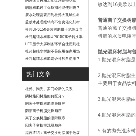
朗盛螯合树脂适配盐湖提锂场景
够达到16兆欧以
吗？
朗盛树脂过了保质期还能使用吗？
废水处理需要用到杜邦大孔碱性树
普通离子交换树
脂？
蓝膜水处理经销商不售卖催化剂树
普通的离子交换
脂
杜邦UP6150失效树脂属于危险废弃
树脂的水质电阻
物吗？
杜邦超纯水树脂UP6150离子转换率
高吗？
LED显示大屏制备环节会使用到杜
邦UP6040树脂吗？
杜邦超纯水树脂不是应用在家用场
抛光混床树脂与
景
杜邦超纯水树脂是否可独自使用？
1.抛光混床树脂
热门文章
2.抛光混床树脂
主要用于食品饮
杜邦、陶氏、罗门哈斯的关系
阴树脂阳树脂如何区分？
3.抛光混床树脂
阴离子交换树脂洗脱顺序
阴阳离子树脂交换顺序
4.抛光混床树脂
离子交换树脂的吸附顺序
阳离子交换柱洗脱顺序
5.有的抛光混床
流言终结：离子交换树脂属于危废