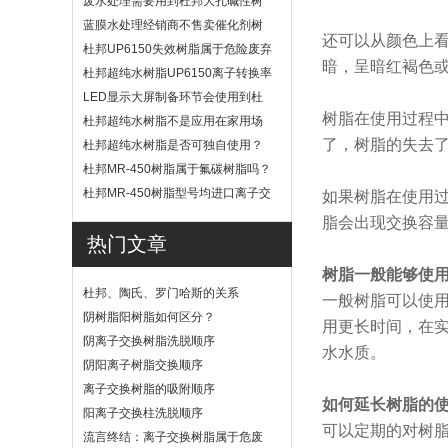
废水处理需要用到杜邦大孔碱性树
脂？
蓝膜水处理经销商不售卖催化剂树
还可以从颜色上
脂
杜邦UP6150失效树脂属于危险废弃
暗，呈暗红褐色或
物吗？
杜邦超纯水树脂UP6150离子转换率
高吗？
LED显示大屏制备环节会使用到杜
树脂在使用过程
邦UP6040树脂吗？
杜邦超纯水树脂不是应用在家用场
景
了，树脂的失去
杜邦超纯水树脂是否可独自使用？
杜邦MR-450树脂属于氟碳树脂吗？
杜邦MR-450树脂型号均进口离子交
如果树脂在使用
换树脂
脂会出现交换容
热门文章
树脂一般能够使
杜邦、陶氏、罗门哈斯的关系
一般树脂可以使用
阴树脂阳树脂如何区分？
用更长时间，在
阴离子交换树脂洗脱顺序
水水质。
阴阳离子树脂交换顺序
离子交换树脂的吸附顺序
如何延长树脂的
阳离子交换柱洗脱顺序
可以定期的对树
流言终结：离子交换树脂属于危废