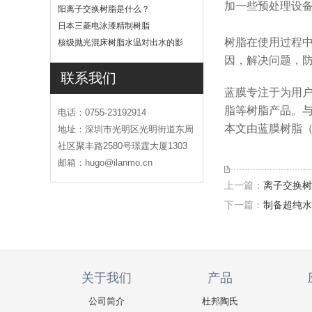
加一些预处理设
吗
阳离子交换树脂是什么？
日本三菱电泳漆精制树脂
树脂在使用过程
核级抛光混床树脂水温对出水的影
响
因，解决问题，
联系我们
蓝膜专注于为用
脂等树脂产品。
电话：0755-23192914
本文由蓝膜树脂（w
地址：深圳市光明区光明街道东周
社区聚丰路2580号璟霆大厦1303
邮箱：hugo@ilanmo.cn
上一篇：
离子交换树
下一篇：
制备超纯水
关于我们
产品
公司简介
杜邦陶氏