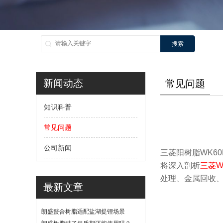
搜索
新闻动态
常见问题
知识科普
常见问题
公司新闻
三菱阳树脂WK6
将深入剖析
三菱W
处理、金属回收
最新文章
朗盛螯合树脂适配盐湖提锂场景
吗？