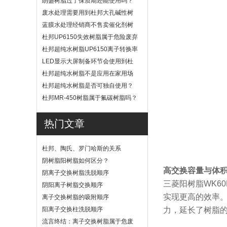
朗盛树脂过了保质期还能使用吗？
废水处理需要用到杜邦大孔碱性树
脂？
蓝膜水处理经销商不售卖催化剂树
脂
杜邦UP6150失效树脂属于危险废弃
物吗？
杜邦超纯水树脂UP6150离子转换率
高吗？
LED显示大屏制备环节会使用到杜
邦UP6040树脂吗？
杜邦超纯水树脂不是应用在家用场
景
杜邦超纯水树脂是否可独自使用？
杜邦MR-450树脂属于氟碳树脂吗？
热门文章
杜邦、陶氏、罗门哈斯的关系
阴树脂阳树脂如何区分？
高交换容量与体
阴离子交换树脂洗脱顺序
三菱阳树脂WK6
阴阳离子树脂交换顺序
实现更高的效率
离子交换树脂的吸附顺序
阳离子交换柱洗脱顺序
力，延长了树脂
流言终结：离子交换树脂属于危废