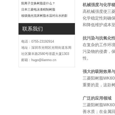
吗
阳离子交换树脂是什么？
机械强度与化学
日本三菱电泳漆精制树脂
高机械强度使三菱
核级抛光混床树脂水温对出水的影
化学稳定性则确
响
和降低维护成本
联系我们
抗污染与抗氧化
电话：0755-23192914
在复杂的工作环境
地址：深圳市光明区光明街道东周
污染物的侵袭，
社区聚丰路2580号璟霆大厦1303
性。
邮箱：hugo@ilanmo.cn
强大的吸附效果
三菱阳树脂WK6
重要的是，这款
广泛的应用领域
三菱阳树脂WK6
善水质；在金属回