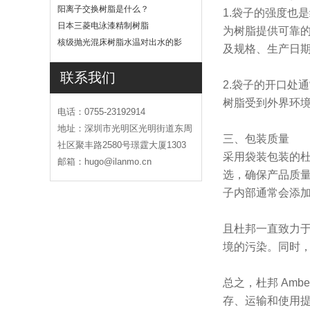
吗
阳离子交换树脂是什么？
1.袋子的强度也
日本三菱电泳漆精制树脂
为树脂提供可靠
核级抛光混床树脂水温对出水的影
及
规格、生产日
响
联系我们
2.袋子的开口处
树脂受到外界环
电话：0755-23192914
地址：深圳市光明区光明街道东周
三、包装质量
社区聚丰路2580号璟霆大厦1303
采用袋装包装的杜
邮箱：hugo@ilanmo.cn
选，确保产品质
子内部通常会添
且杜邦一直致力
境的污染。同时
总之，杜邦 Am
存、运输和使用