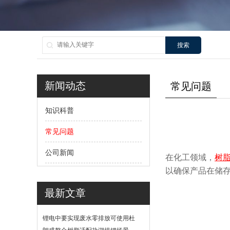
搜索
新闻动态
常见问题
知识科普
常见问题
公司新闻
在化工领域，
树
以确保产品在储
最新文章
锂电中要实现废水零排放可使用杜
邦软化树脂吗？