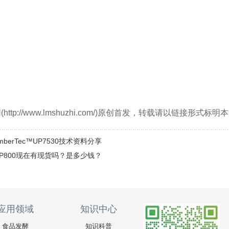
ttp://www.lmshuzhi.com/)原创首发，转载请以链接形式
berTec™UP7530技术资料分享
P800现在有现货吗？是多少钱？
应用领域
知识中心
食品发酵
知识科普