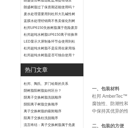
朗盛螯合树脂适配盐湖提锂场景
吗？
朗盛树脂过了保质期还能使用吗？
废水处理需要用到杜邦大孔碱性树
脂？
蓝膜水处理经销商不售卖催化剂树
脂
杜邦UP6150失效树脂属于危险废弃
物吗？
杜邦超纯水树脂UP6150离子转换率
高吗？
LED显示大屏制备环节会使用到杜
邦UP6040树脂吗？
杜邦超纯水树脂不是应用在家用场
景
杜邦超纯水树脂是否可独自使用？
热门文章
杜邦、陶氏、罗门哈斯的关系
一、包装材料
阴树脂阳树脂如何区分？
杜邦 Amber
阴离子交换树脂洗脱顺序
腐蚀性、防潮性
阴阳离子树脂交换顺序
中保持其优异的
离子交换树脂的吸附顺序
阳离子交换柱洗脱顺序
流言终结：离子交换树脂属于危废
二、包装的方便