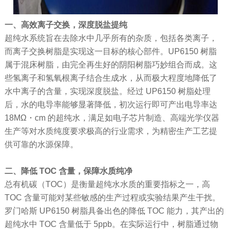
一、高效离子交换，深度脱盐提纯
超纯水系统旨在去除水中几乎所有的杂质，包括各类离子，
而离子交换树脂是实现这一目标的核心部件。UP6150 树脂
属于混床树脂，由完全再生好的阴阳树脂巧妙组合而成。这
些氢离子和氢氧根离子结合生成水，从而极大程度地降低了
水中离子的含量，实现深度脱盐。经过 UP6150 树脂处理
后，水的电导率能够显著降低，初次运行即可产出电导率达
18MΩ・cm 的超纯水，满足如电子芯片制造、高端光学仪器
生产等对水质纯度要求极高的行业需求，为精密生产工艺提
供可靠的水源保障。
二、降低 TOC 含量，保障水质纯净
总有机碳（TOC）是衡量超纯水水质的重要指标之一，高
TOC 含量可能对某些敏感的生产过程或实验结果产生干扰。
罗门哈斯 UP6150 树脂具备出色的降低 TOC 能力，其产出的
超纯水中 TOC 含量低于 5ppb。在实际运行中，树脂通过物