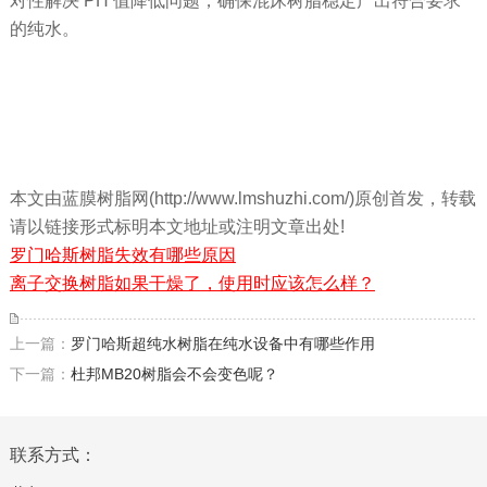
对性解决 PH 值降低问题，确保混床树脂稳定产出符合要求
的纯水。
本文由蓝膜树脂网(http://www.lmshuzhi.com/)原创首发，转载
请以链接形式标明本文地址或注明文章出处!
罗门哈斯树脂失效有哪些原因
离子交换树脂如果干燥了，使用时应该怎么样？
上一篇：
罗门哈斯超纯水树脂在纯水设备中有哪些作用
下一篇：
杜邦MB20树脂会不会变色呢？
联系方式：