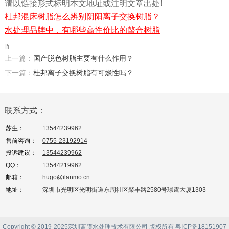
请以链接形式标明本文地址或注明文章出处!
杜邦混床树脂怎么辨别阴阳离子交换树脂？
水处理品牌中，有哪些高性价比的螯合树脂
上一篇：
国产脱色树脂主要有什么作用？
下一篇：
杜邦离子交换树脂有可燃性吗？
联系方式：
苏生：
13544239962
售前咨询：
0755-23192914
投诉建议：
13544239962
QQ：
13544219962
邮箱：
hugo@ilanmo.cn
地址：
深圳市光明区光明街道东周社区聚丰路2580号璟霆大厦1303
Copyright © 2019-2025深圳蓝膜水处理技术有限公司 版权所有
粤ICP备18151907