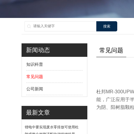
搜索
新闻动态
常见问题
知识科普
常见问题
公司新闻
杜邦MR-300UP
能，广泛应用于
为阴、阳树脂颗
最新文章
锂电中要实现废水零排放可使用杜
邦软化树脂吗？