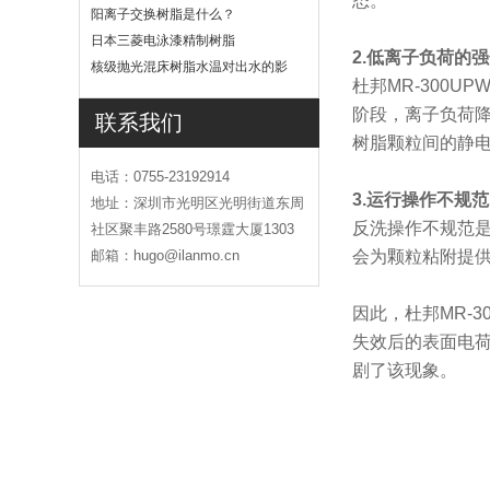
态。
吗
阳离子交换树脂是什么？
日本三菱电泳漆精制树脂
2.低离子负荷的
核级抛光混床树脂水温对出水的影
杜邦MR-300
响
阶段，离子负荷
联系我们
树脂颗粒间的静
电话：0755-23192914
3.运行操作不规范
地址：深圳市光明区光明街道东周
反洗操作不规范
社区聚丰路2580号璟霆大厦1303
邮箱：hugo@ilanmo.cn
会为颗粒粘附提供
因此，杜邦MR-
失效后的表面电
剧了该现象。