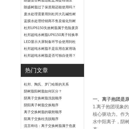
朗盛螯合树脂适配盐湖提锂场景
吗？
朗盛树脂过了保质期还能使用吗？
废水处理需要用到杜邦大孔碱性树
脂？
蓝膜水处理经销商不售卖催化剂树
脂
杜邦UP6150失效树脂属于危险废弃
物吗？
杜邦超纯水树脂UP6150离子转换率
高吗？
LED显示大屏制备环节会使用到杜
邦UP6040树脂吗？
杜邦超纯水树脂不是应用在家用场
景
杜邦超纯水树脂是否可独自使用？
热门文章
杜邦、陶氏、罗门哈斯的关系
阴树脂阳树脂如何区分？
阴离子交换树脂洗脱顺序
一、离子抱团是
阴阳离子树脂交换顺序
1.离子抱团现象
离子交换树脂的吸附顺序
核心驱动力。作为
阳离子交换柱洗脱顺序
水中阳离子，阴树
流言终结：离子交换树脂属于危废