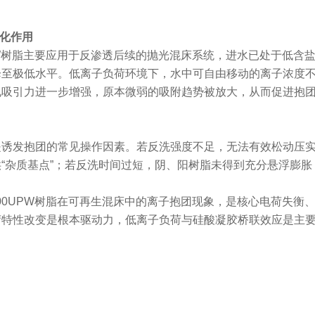
强化作用
UPW树脂主要应用于反渗透后续的抛光混床系统，进水已处于低
降至极低水平。低离子负荷环境下，水中可自由移动的离子浓度
电吸引力进一步增强，原本微弱的吸附趋势被放大，从而促进抱
是诱发抱团的常见操作因素。若反洗强度不足，无法有效松动压
“杂质基点”；若反洗时间过短，阴、阳树脂未得到充分悬浮膨
300UPW树脂在可再生混床中的离子抱团现象，是核心电荷失
荷特性改变是根本驱动力，低离子负荷与硅酸凝胶桥联效应是主