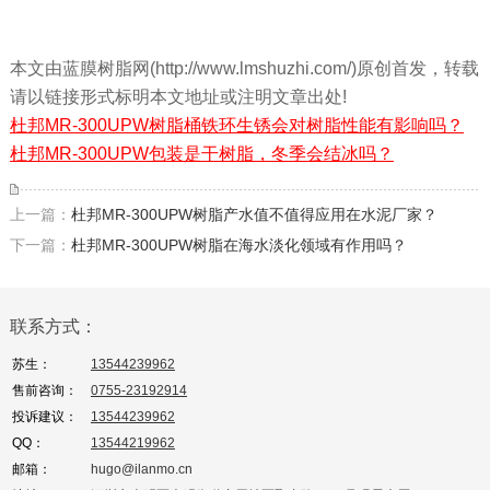
本文由蓝膜树脂网(http://www.lmshuzhi.com/)原创首发，转载
请以链接形式标明本文地址或注明文章出处!
杜邦MR-300UPW树脂桶铁环生锈会对树脂性能有影响吗？
杜邦MR-300UPW包装是干树脂，冬季会结冰吗？
上一篇：
杜邦MR-300UPW树脂产水值不值得应用在水泥厂家？
下一篇：
杜邦MR-300UPW树脂在海水淡化领域有作用吗？
联系方式：
苏生：
13544239962
售前咨询：
0755-23192914
投诉建议：
13544239962
QQ：
13544219962
邮箱：
hugo@ilanmo.cn