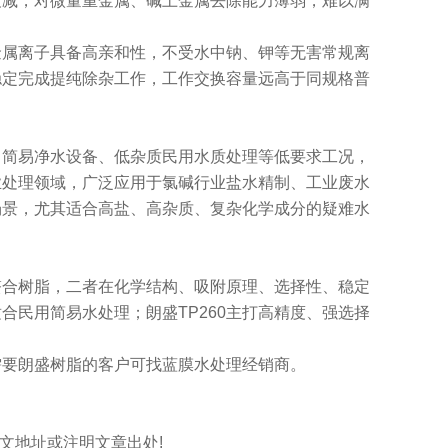
衰减，对微量重金属、碱土金属去除能力薄弱，难以满
金属离子具备高亲和性，不受水中钠、钾等无害常规离
稳定完成提纯除杂工作，工作交换容量远高于同规格普
、简易净水设备、低杂质民用水质处理等低要求工况，
业处理领域，广泛应用于氯碱行业盐水精制、工业废水
场景，尤其适合高盐、高杂质、复杂化学成分的疑难水
螯合树脂，二者在化学结构、吸附原理、选择性、稳定
民用简易水处理；朗盛TP260主打高精度、强选择
需要朗盛树脂的客户可找蓝膜水处理经销商。
标明本文地址或注明文章出处!