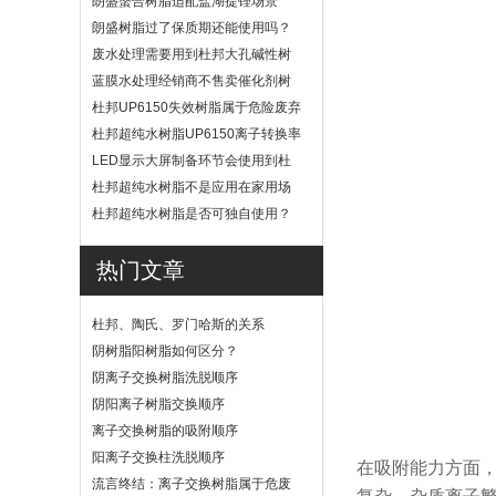
朗盛螯合树脂适配盐湖提锂场景
吗？
朗盛树脂过了保质期还能使用吗？
废水处理需要用到杜邦大孔碱性树
脂？
蓝膜水处理经销商不售卖催化剂树
脂
杜邦UP6150失效树脂属于危险废弃
物吗？
杜邦超纯水树脂UP6150离子转换率
高吗？
LED显示大屏制备环节会使用到杜
邦UP6040树脂吗？
杜邦超纯水树脂不是应用在家用场
景
杜邦超纯水树脂是否可独自使用？
热门文章
杜邦、陶氏、罗门哈斯的关系
阴树脂阳树脂如何区分？
阴离子交换树脂洗脱顺序
阴阳离子树脂交换顺序
离子交换树脂的吸附顺序
阳离子交换柱洗脱顺序
在吸附能力方面
流言终结：离子交换树脂属于危废