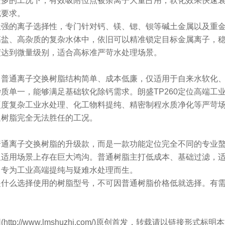
繁多的工况下，有效吸附位点被杂离子大量占用，软化效果快速
纯要求。
有极强的离子选择性，专门针对钙、镁、锶、钡等碱土金属以及重
高盐、高杂质的复杂水体中，依旧可以精准锁定目标金属离子，
度达到微量级别，适合高标准严苛水处理场景。
，普通离子交换树脂结构简单、成本低廉，仅适用于自来水软化
质单一，能够满足基础软化除钙需求。朗盛TP260定位高端工
硬度复杂工业水处理、化工物料提纯、精密制程水质净化等严苛
通树脂完全无法胜任的工况。
非普通离子交换树脂的升级款，而是一款功能定位完全不同的专业
适用场景上存在巨大鸿沟。普通树脂主打低成本、基础过滤，适合
，专为工业高端提纯与疑难水处理而生。
是什么选择使用的树脂型号，不可因普通树脂价格低就选择。有
ttp://www.lmshuzhi.com/)原创首发，转载请以链接形式