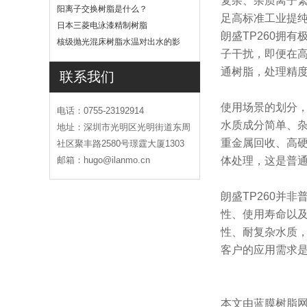
复杂、杂质离子
吗
阳离子交换树脂是什么？
足高标准工业提
日本三菱电泳漆精制树脂
朗盛TP260拥
核级抛光混床树脂水温对出水的影
子干扰，即便在
响
通树脂，处理精
联系我们
使用场景的划分
电话：0755-23192914
水质成分简单、杂
地址：深圳市光明区光明街道东周
重金属回收、高
社区聚丰路2580号璟霆大厦1303
邮箱：hugo@ilanmo.cn
体处理，这是普
朗盛TP260并
性、使用寿命以及
性、耐复杂水质
客户的应用需求
本文由蓝膜树脂网(h