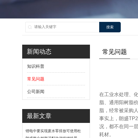
搜索
新闻动态
常见问题
知识科普
常见问题
公司新闻
在工业水处理、
脂、通用阳树脂价格
脂，经常被采购
最新文章
事实上，朗盛TP
况，都不在同一层
锂电中要实现废水零排放可使用杜
耗材。
邦软化树脂吗？