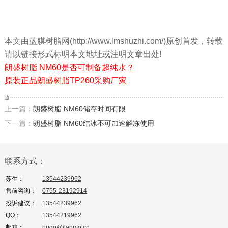
本文由蓝膜树脂网(http://www.lmshuzhi.com/)原创首发，转载
请以链接形式标明本文地址或注明文章出处!
朗盛树脂 NM60是否可制备超纯水？
原装正品朗盛树脂TP260采购厂家
上一篇：
朗盛树脂 NM60储存时间有限
下一篇：
朗盛树脂 NM60结冰不可加速解冻使用
联系方式：
苏生：
13544239962
售前咨询：
0755-23192914
投诉建议：
13544239962
QQ：
13544219962
邮箱：
hugo@ilanmo.cn