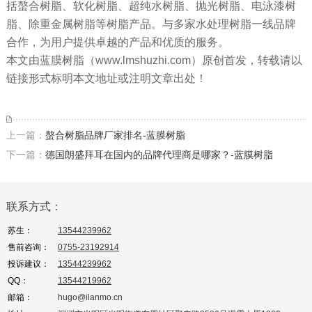
括螯合树脂、软化树脂、超纯水树脂、抛光树脂、电泳漆树
脂、除重金属树脂等树脂产品。与多家水处理树脂一线品牌
合作，为用户提供卓越的产品和优质的服务。
本文由蓝膜树脂（www.lmshuzhi.com）原创首发，转载请以
链接形式标明本文地址或注明文章出处！
上一篇：
螯合树脂品牌厂家排名-蓝膜树脂
下一篇：
德国朗盛拜耳在国内的品牌代理商是哪家？-蓝膜树脂
联系方式：
苏生：
13544239962
售前咨询：
0755-23192914
投诉建议：
13544239962
QQ：
13544219962
邮箱：
hugo@ilanmo.cn