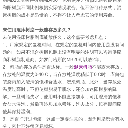
脂MB20,漂莱特树脂MB400，也有使用方按照比例按阴树脂
和阳树脂不同比例根据实际情况混合。但不管可种形式，混
床树脂的成本是昂贵的，不得不让人考虑它的使用寿命。
未使用混床树脂一般能存放多久？
未使用混床树脂到底能放多久，这个需要考虑几点：
1、厂家规定的复检时间。在规定的复检时间内使用是没有问
题的，如果不混合树脂包装上没有明显的注明可以咨询供应
商和树脂制造商。如罗门哈斯的MB20可以放2年。
2、树脂的存放条件是否达标。一般
混床树脂
不能露天存放，
存放处的温度为0-40℃，当存放处温度稍低于0℃时，应向包
装袋内加入澄清的饱和食盐水、浸泡树脂。此外，当存放处
温度过高时，不但使树脂易于脱水，还会加速阳树脂的降
解。一旦树脂失水，使用时不能直接加水，可用澄清的饱和
食盐水浸泡，然后再逐步加水稀释，洗去盐分，贮存期间应
使其保持湿润。
3、是否打开过包装，这点一定要注意的，因为树脂都含有水
分，密封不好很容易损坏。