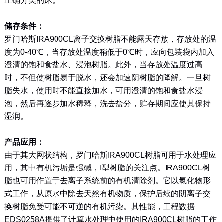
正确分类的床。
储存条件：
罗门哈斯IRA900CL离子交换树脂不能露天存放，存放处的温
度为0-40℃，当存放处温度稍低于0℃时，应向包装袋内加入
澄清的饱和食盐水、浸泡树脂。此外，当存放处温度过高
时，不但使树脂易于脱水，还会加速阴树脂的降解。一旦树
脂失水，使用时不能直接加水，可用澄清的饱和食盐水浸
泡，然后再逐步加水稀释，洗去盐分，贮存期间应使其保持
湿润。
产品应用：
由于其大网状结构，罗门哈斯IRA900CL树脂可用于水处理应
用，其中有机污垢是强碱，I型树脂的关注点。IRA900CL树
脂也可用作置于去离子系统前的有机清除剂。它以氯化物形
式工作，从原水中除去天然有机物质，保护后续的阴离子交
换树脂免受可能不可逆的有机污染。其性能，工程数据
EDS0258A提供了计算水处理中使用的IRA900CL树脂的工作