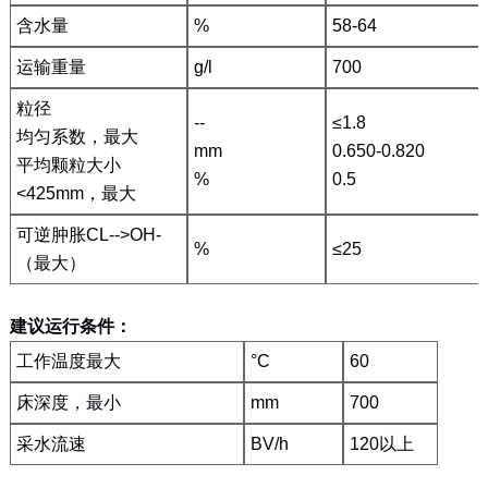
含水量
%
58-64
运输重量
g/l
700
粒径
--
≤1.8
均匀系数，最大
mm
0.650-0.820
平均颗粒大小
%
0.5
<425mm，最大
可逆肿胀CL-->OH-
%
≤25
（最大）
建议运行条件：
工作温度最大
°C
60
床深度，最小
mm
700
采水流速
BV/h
120以上