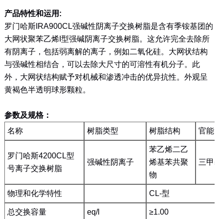
产品特性和运用:
罗门哈斯IRA900CL强碱性阴离子交换树脂是含有季铵基团的
大网状聚苯乙烯I型强碱阴离子交换树脂。这允许完全去除所
有阴离子，包括弱离解的离子，例如二氧化硅。大网状结构
与强碱性相结合，可以去除大尺寸的可溶性有机分子。此
外，大网状结构赋予对机械和渗透冲击的优异抗性。外观呈
黄褐色半透明球形颗粒。
参数及规格：
名称
树脂类型
树脂结构
官能
苯乙烯二乙
罗门哈斯4200CL型
强碱性阴离子
烯基苯共聚
三甲
号离子交换树脂
物
物理和化学特性
CL-型
总交换容量
eq/l
≥1.00