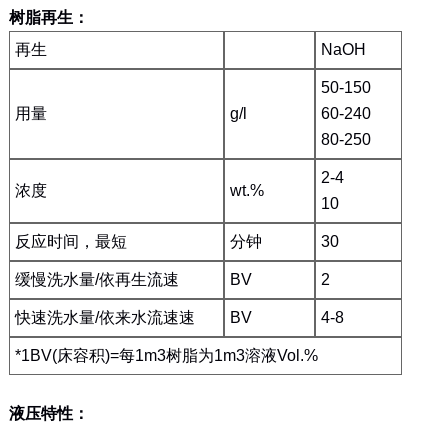
树脂再生：
再生
NaOH
50-150
用量
g/l
60-240
80-250
2-4
浓度
wt.%
10
反应时间，最短
分钟
30
缓慢洗水量/依再生流速
BV
2
快速洗水量/依来水流速速
BV
4-8
*1BV(床容积)=每1m3树脂为1m3溶液Vol.%
液压特性：