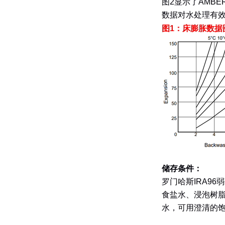
图
2
显示了
AMBER
数据对水处理有
图
1
：床膨胀数据
储存条件：
罗门哈斯
IRA96
弱
食盐水、浸泡树
水，可用澄清的