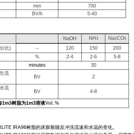
mm
700
BV/h
5-40
NH
Na
CO
NaOH
3
2
3
分比
)
--
120
150
200
%
2-4
2-6
5-8
minutes
30
生流
BV
2
水流
BV
4-8
每
1m3
树脂为
1m3
溶液
Vol. %
LITE IRA96
树脂的床膨胀随反冲洗流速和水温的变化。