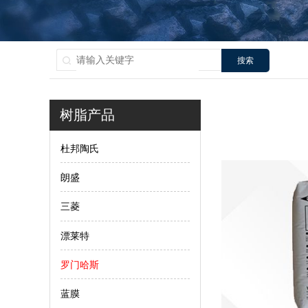
搜索
树脂产品
杜邦陶氏
朗盛
三菱
漂莱特
罗门哈斯
蓝膜