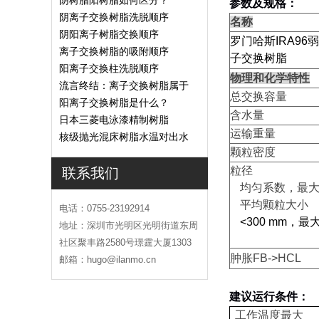
参数及规格：
阴离子交换树脂洗脱顺序
名称
阴阳离子树脂交换顺序
罗门哈斯
IRA96
弱
离子交换树脂的吸附顺序
子交换树脂
阳离子交换柱洗脱顺序
物理和化学特性
流言终结：离子交换树脂属于
总交换容量
危废吗
阳离子交换树脂是什么？
含水量
日本三菱电泳漆精制树脂
运输重量
核级抛光混床树脂水温对出水
颗粒密度
的影响
粒径
联系我们
均匀系数，最
平均颗粒大小
电话：0755-23192914
<300 mm
，最
地址：深圳市光明区光明街道东周
社区聚丰路2580号璟霆大厦1303
肿胀
FB->HCL
邮箱：hugo@ilanmo.cn
建议运行条件：
工作温度最大