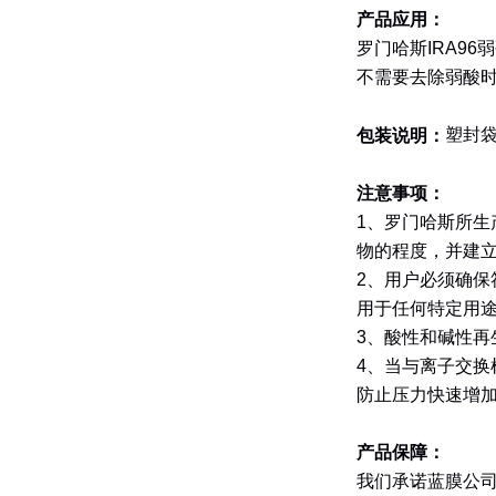
产品应用：
罗门哈斯
IRA96
弱
不需要去除弱酸
塑封
包装说明：
注意事项：
1
、罗门哈斯所生
物的程度，并建
2
、用户必须确保
用于任何特定用
3
、酸性和碱性再
4
、当与离子交换
防止压力快速增
产品保障：
我们承诺蓝膜公