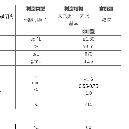
树脂类型
树脂结构
官能团
碱阴离
苯乙烯
-
二乙烯
弱碱阴离子
叔胺
基苯
CL-
型
eq / L
≥
1.30
%
59-65
g/L
670
g/mL
1.05
大
--
≤1.6
mm
0.55-0.75
大
%
1.0
%
≤
15
°C
60