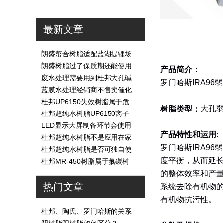
最新文章
朗盛螯合树脂适配盐湖提锂场
景吗？
朗盛树脂过了保质期还能使用
产品简介：
吗？
废水处理需要用到杜邦大孔碱
罗门哈斯
IRA96
弱
性树脂？
蓝膜水处理经销商不售卖催化
剂树脂
杜邦UP6150失效树脂属于危
大孔
树脂类型：
险废弃物吗？
杜邦超纯水树脂UP6150离子
转换率高吗？
LED显示大屏制备环节会使用
产品特性和运用
:
到杜邦UP6040树脂吗？
杜邦超纯水树脂不是应用在家
罗门哈斯
IRA96
弱
用场景
杜邦超纯水树脂是否可独自使
度平衡，从而延
用？
杜邦MR-450树脂属于氟碳树
脂吗？
的整体效率和产
热门文章
系统去除有机物
有机物抗污性。
杜邦、陶氏、罗门哈斯的关系
阴树脂阳树脂如何区分？