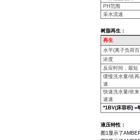
PH
范围
采水流速
树脂再生：
再生
水平
(
离子负荷百
浓度
反应时间，最短
缓慢洗水量
/
依再
速
快速洗水量
/
依来
速速
*1BV(
床容积
) =
液压特性：
图
1
显示了
AMBER