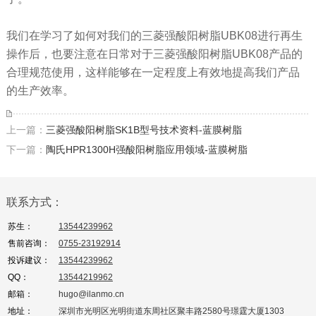
我们在学习了如何对我们的三菱强酸阳树脂UBK08进行再生
操作后，也要注意在日常对于三菱强酸阳树脂UBK08产品的
合理规范使用，这样能够在一定程度上有效地提高我们产品
的生产效率。
上一篇：
三菱强酸阳树脂SK1B型号技术资料-蓝膜树脂
下一篇：
陶氏HPR1300H强酸阳树脂应用领域-蓝膜树脂
联系方式：
苏生：
13544239962
售前咨询：
0755-23192914
投诉建议：
13544239962
QQ：
13544219962
邮箱：
hugo@ilanmo.cn
地址：
深圳市光明区光明街道东周社区聚丰路2580号璟霆大厦1303