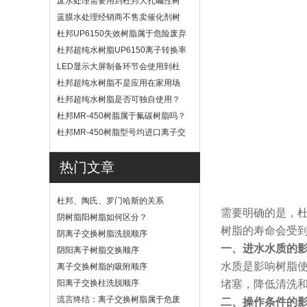
废水处理需要用到杜邦大孔碱性树
脂？
蓝膜水处理经销商不售卖催化剂树
脂
杜邦UP6150失效树脂属于危险废弃
物吗？
杜邦超纯水树脂UP6150离子转换率
高吗？
LED显示大屏制备环节会使用到杜
邦UP6040树脂吗？
杜邦超纯水树脂不是应用在家用场
景
杜邦超纯水树脂是否可独自使用？
杜邦MR-450树脂属于氟碳树脂吗？
杜邦MR-450树脂型号均进口离子交
换树脂
热门文章
杜邦、陶氏、罗门哈斯的关系
需要明确的是，
阴树脂阳树脂如何区分？
树脂的寿命会受
阴离子交换树脂洗脱顺序
一、进水水质的
阴阳离子树脂交换顺序
水质是影响树脂
离子交换树脂的吸附顺序
阳离子交换柱洗脱顺序
堵塞，降低清洗
流言终结：离子交换树脂属于危废
二、操作条件的