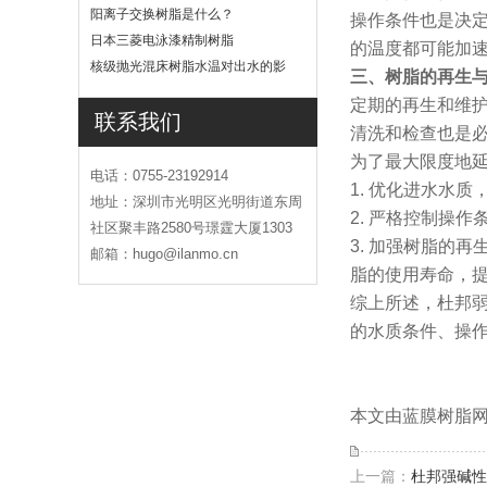
吗
阳离子交换树脂是什么？
操作条件也是决
日本三菱电泳漆精制树脂
的温度都可能加
核级抛光混床树脂水温对出水的影
三、树脂的再生
响
定期的再生和维
联系我们
清洗和检查也是
为了最大限度地
电话：0755-23192914
1. 优化进水水
地址：深圳市光明区光明街道东周
2. 严格控制操
社区聚丰路2580号璟霆大厦1303
3. 加强树脂的
邮箱：hugo@ilanmo.cn
脂的使用寿命，
综上所述，杜邦
的水质条件、操
本文由蓝膜树脂网(h
上一篇：
杜邦强碱性