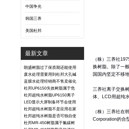
中国争光
韩国三养
美国杜邦
最新文章
（株）三养社1975
换树脂。除了一
朗盛树脂过了保质期还能使用
吗？
国国内坚定不移
废水处理需要用到杜邦大孔碱
性树脂？
蓝膜水处理经销商不售卖催化
剂树脂
杜邦UP6150失效树脂属于危
三养社离子交换
险废弃物吗？
杜邦超纯水树脂UP6150离子
体、LCD用超纯
转换率高吗？
LED显示大屏制备环节会使用
到杜邦UP6040树脂吗？
杜邦超纯水树脂不是应用在家
（株）三养社在韩国
用场景
杜邦超纯水树脂是否可独自使
Corporatio
用？
杜邦MR-450树脂属于氟碳树