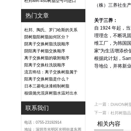
脂吗？
杜邦MR-450树脂型号均进口
（株）三养社生产
离子交换树脂
热门文章
关于三养：
自 1924 年起，当
杜邦、陶氏、罗门哈斯的关系
理理念，不断巩固其
阴树脂阳树脂如何区分？
维工厂，为韩国国
阴离子交换树脂洗脱顺序
家“为生活增添价
阴阳离子树脂交换顺序
离子交换树脂的吸附顺序
根据此计划，Sa
阳离子交换柱洗脱顺序
导地位，并将新
流言终结：离子交换树脂属于
危废吗
阳离子交换树脂是什么？
日本三菱电泳漆精制树脂
核级抛光混床树脂水温对出水
的影响
上一篇：
DIAIO
联系我们
下一篇：
杜邦树脂品
电话：0755-23192914
相关内容
地址：深圳市光明区光明街道东周