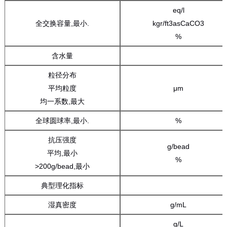
eq/l
全交换容量,最小.
kgr/ft3asCaCO3
%
含水量
粒径分布
平均粒度
μm
均一系数,最大
全球圆球率,最小.
%
抗压强度
g/bead
平均,最小
%
>200g/bead,最小
典型理化指标
湿真密度
g/mL
g/L