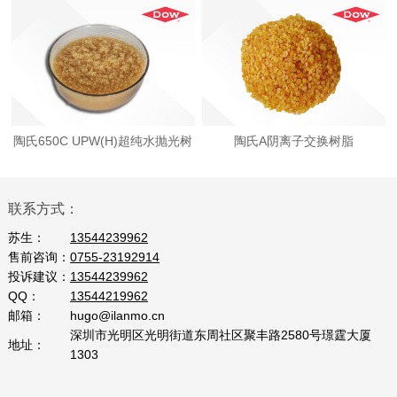
抛光树脂
树脂
陶氏650C UPW(H)超纯水抛光树
陶氏A阴离子交换树脂
脂
联系方式：
苏生：
13544239962
售前咨询：
0755-23192914
投诉建议：
13544239962
QQ：
13544219962
邮箱：
hugo@ilanmo.cn
深圳市光明区光明街道东周社区聚丰路2580号璟霆大厦
地址：
1303