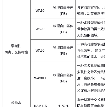
物理自由基体
具有叔胺官能团，具
WA10
（FB）
萄糖，甜菜糖溶液
一种多胺型弱碱性阴
物理自由基体
WA20
量和较高的再生效率
（FB）
无机酸的领域。
一种高孔隙型弱碱
弱碱性
物理自由基体
WA30
再生效率。 建议广
阴离子交换树脂
（FB）
机污垢的原水，去
一种高多孔弱碱阴
多孔性之苯乙烯共
物理自由基体
WA30LL
度（磨损小），高
（FB）
用，特别是在去除
和淀粉水解物脱色
混合型离子交换树脂
超纯水
KAM115
H+/OH-
阴树脂因正负电荷