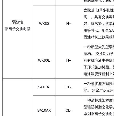
在脱烷基化，脱矿
含羧基,但具多孔性，
高。。具有交换容
弱酸性
WK60
H+
好，抗污染，抗氧
阳离子交换树脂
用等特点。配合SA
脱漆精制上效果很
一种新型大孔型弱
结构。 交换动力学
WK60L
H+
和有机溶液中去除
子形式施加树脂。配
电泳漆脱漆精制上
一种凝胶型强碱性阴
SA10A
CL-
能。 建议广泛应用
一种是标准架桥度Ⅰ
型强阴树脂之化学安
SA10AX
CL-
系列阳离子交换树脂