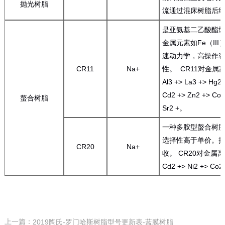
抛光树脂
流通过混床树脂后
是亚氨基二乙酸酯型
金属元素如Fe（II
速动力学，高操作
CR11
Na+
性。 CR11对金属离子的
Al3 +> La3 +> Hg2
Cd2 +> Zn2 +> Co2
螯合树脂
Sr2 +。
一种多胺型螯合树
选择性高于单价。
CR20
Na+
收。 CR20对金属离子的
Cd2 +> Ni2 +> Co2
上一篇：
2019陶氏-罗门哈斯树脂型号更新表-蓝膜树脂